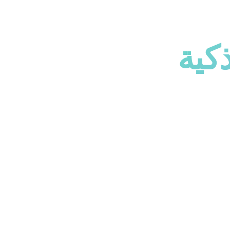
ذكية
 ومؤسساتك
 تواكب مستقبل المدن والمؤسسات