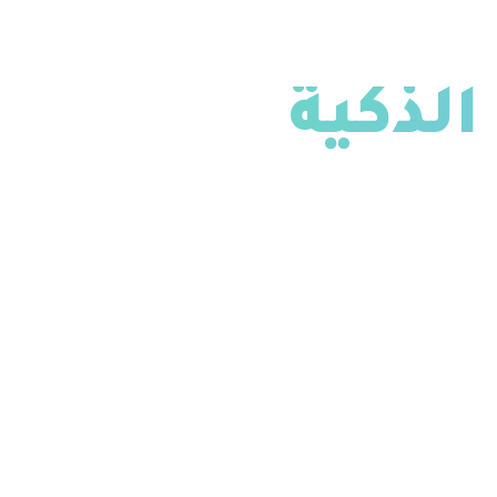
الذكية
ك ومؤسساتك
تواكب مستقبل المدن والمؤسسات