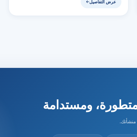
عرض التفاصيل
ية متطورة، ومستدامة
 منشأتك.